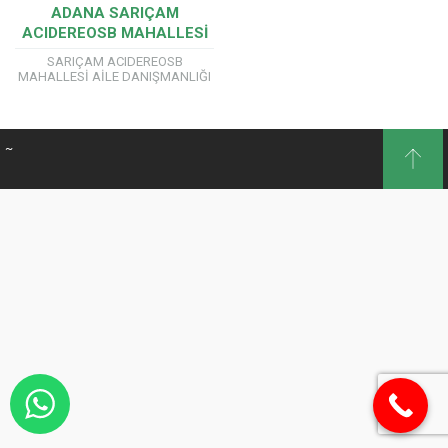
ADANA SARIÇAM
ACIDEREOSB MAHALLESİ
AİLE DANIŞMANLIĞI
SARIÇAM ACIDEREOSB
SERTİFİKA PROGRAMI
MAHALLESİ AİLE DANIŞMANLIĞI
SERTİFİKA PROGRAMI AİLE
DANIŞMANLIĞI EĞİTİMLERİMİZDE
YÖK’E BAĞLI ÜNİVERSİTE
ONAYLI ÖRGÜN EĞİTİM
~
SERTİFİKASI VERİYORUZ. Önemli!!!
Aile ve Sosyal Politikalar
Bakanlığı...