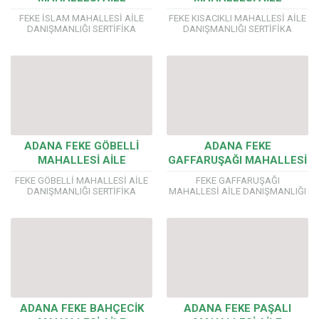
DANIŞMANLIĞI SERTİFİKA
DANIŞMANLIĞI SERTİFİKA
FEKE İSLAM MAHALLESİ AİLE
FEKE KISACIKLI MAHALLESİ AİLE
PROGRAMI
PROGRAMI
DANIŞMANLIĞI SERTİFİKA
DANIŞMANLIĞI SERTİFİKA
PROGRAMI AİLE DANIŞMANLIĞI
PROGRAMI AİLE DANIŞMANLIĞI
EĞİTİMLERİMİZDE YÖK’E
EĞİTİMLERİMİZDE YÖK’E
BAĞLI ÜNİVERSİTE
BAĞLI ÜNİVERSİTE
ONAYLI ÖRGÜN EĞİTİM
ONAYLI ÖRGÜN EĞİTİM
SERTİFİKASI VERİYORUZ. Önemli!!!
SERTİFİKASI VERİYORUZ. Önemli!!!
Aile ve Sosyal Politikalar
Aile ve Sosyal Politikalar
Bakanlığı...
Bakanlığı...
ADANA FEKE GÖBELLİ
ADANA FEKE
MAHALLESİ AİLE
GAFFARUŞAĞI MAHALLESİ
DANIŞMANLIĞI SERTİFİKA
AİLE DANIŞMANLIĞI
FEKE GÖBELLİ MAHALLESİ AİLE
FEKE GAFFARUŞAĞI
PROGRAMI
SERTİFİKA PROGRAMI
DANIŞMANLIĞI SERTİFİKA
MAHALLESİ AİLE DANIŞMANLIĞI
PROGRAMI AİLE DANIŞMANLIĞI
SERTİFİKA PROGRAMI AİLE
EĞİTİMLERİMİZDE YÖK’E
DANIŞMANLIĞI EĞİTİMLERİMİZDE
BAĞLI ÜNİVERSİTE
YÖK’E BAĞLI ÜNİVERSİTE
ONAYLI ÖRGÜN EĞİTİM
ONAYLI ÖRGÜN EĞİTİM
SERTİFİKASI VERİYORUZ. Önemli!!!
SERTİFİKASI VERİYORUZ. Önemli!!!
Aile ve Sosyal Politikalar
Aile ve Sosyal Politikalar
Bakanlığı...
Bakanlığı...
ADANA FEKE BAHÇECİK
ADANA FEKE PAŞALI