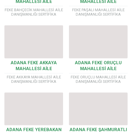
MAHALLESİ AİLE
MAHALLESİ AİLE
DANIŞMANLIĞI SERTİFİKA
DANIŞMANLIĞI SERTİFİKA
FEKE BAHÇECİK MAHALLESİ AİLE
FEKE PAŞALI MAHALLESİ AİLE
PROGRAMI
PROGRAMI
DANIŞMANLIĞI SERTİFİKA
DANIŞMANLIĞI SERTİFİKA
PROGRAMI AİLE DANIŞMANLIĞI
PROGRAMI AİLE DANIŞMANLIĞI
EĞİTİMLERİMİZDE YÖK’E
EĞİTİMLERİMİZDE YÖK’E
BAĞLI ÜNİVERSİTE
BAĞLI ÜNİVERSİTE
ONAYLI ÖRGÜN EĞİTİM
ONAYLI ÖRGÜN EĞİTİM
SERTİFİKASI VERİYORUZ. Önemli!!!
SERTİFİKASI VERİYORUZ. Önemli!!!
Aile ve Sosyal Politikalar
Aile ve Sosyal Politikalar
Bakanlığı...
Bakanlığı...
ADANA FEKE AKKAYA
ADANA FEKE ORUÇLU
MAHALLESİ AİLE
MAHALLESİ AİLE
DANIŞMANLIĞI SERTİFİKA
DANIŞMANLIĞI SERTİFİKA
FEKE AKKAYA MAHALLESİ AİLE
FEKE ORUÇLU MAHALLESİ AİLE
PROGRAMI
PROGRAMI
DANIŞMANLIĞI SERTİFİKA
DANIŞMANLIĞI SERTİFİKA
PROGRAMI AİLE DANIŞMANLIĞI
PROGRAMI AİLE DANIŞMANLIĞI
EĞİTİMLERİMİZDE YÖK’E
EĞİTİMLERİMİZDE YÖK’E
BAĞLI ÜNİVERSİTE
BAĞLI ÜNİVERSİTE
ONAYLI ÖRGÜN EĞİTİM
ONAYLI ÖRGÜN EĞİTİM
SERTİFİKASI VERİYORUZ. Önemli!!!
SERTİFİKASI VERİYORUZ. Önemli!!!
Aile ve Sosyal Politikalar
Aile ve Sosyal Politikalar
Bakanlığı...
Bakanlığı...
ADANA FEKE YEREBAKAN
ADANA FEKE ŞAHMURATLI