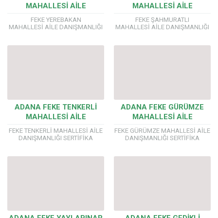
MAHALLESİ AİLE
MAHALLESİ AİLE
DANIŞMANLIĞI SERTİFİKA
DANIŞMANLIĞI SERTİFİKA
FEKE YEREBAKAN
FEKE ŞAHMURATLI
PROGRAMI
PROGRAMI
MAHALLESİ AİLE DANIŞMANLIĞI
MAHALLESİ AİLE DANIŞMANLIĞI
SERTİFİKA PROGRAMI AİLE
SERTİFİKA PROGRAMI AİLE
DANIŞMANLIĞI EĞİTİMLERİMİZDE
DANIŞMANLIĞI EĞİTİMLERİMİZDE
YÖK’E BAĞLI ÜNİVERSİTE
YÖK’E BAĞLI ÜNİVERSİTE
ONAYLI ÖRGÜN EĞİTİM
ONAYLI ÖRGÜN EĞİTİM
SERTİFİKASI VERİYORUZ. Önemli!!!
SERTİFİKASI VERİYORUZ. Önemli!!!
Aile ve Sosyal Politikalar
Aile ve Sosyal Politikalar
Bakanlığı...
Bakanlığı...
ADANA FEKE TENKERLİ
ADANA FEKE GÜRÜMZE
MAHALLESİ AİLE
MAHALLESİ AİLE
DANIŞMANLIĞI SERTİFİKA
DANIŞMANLIĞI SERTİFİKA
FEKE TENKERLİ MAHALLESİ AİLE
FEKE GÜRÜMZE MAHALLESİ AİLE
PROGRAMI
PROGRAMI
DANIŞMANLIĞI SERTİFİKA
DANIŞMANLIĞI SERTİFİKA
PROGRAMI AİLE DANIŞMANLIĞI
PROGRAMI AİLE DANIŞMANLIĞI
EĞİTİMLERİMİZDE YÖK’E
EĞİTİMLERİMİZDE YÖK’E
BAĞLI ÜNİVERSİTE
BAĞLI ÜNİVERSİTE
ONAYLI ÖRGÜN EĞİTİM
ONAYLI ÖRGÜN EĞİTİM
SERTİFİKASI VERİYORUZ. Önemli!!!
SERTİFİKASI VERİYORUZ. Önemli!!!
Aile ve Sosyal Politikalar
Aile ve Sosyal Politikalar
Bakanlığı...
Bakanlığı...