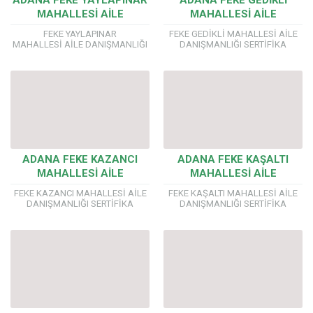
ADANA FEKE YAYLAPINAR
ADANA FEKE GEDİKLİ
MAHALLESİ AİLE
MAHALLESİ AİLE
DANIŞMANLIĞI SERTİFİKA
DANIŞMANLIĞI SERTİFİKA
FEKE YAYLAPINAR
FEKE GEDİKLİ MAHALLESİ AİLE
PROGRAMI
PROGRAMI
MAHALLESİ AİLE DANIŞMANLIĞI
DANIŞMANLIĞI SERTİFİKA
SERTİFİKA PROGRAMI AİLE
PROGRAMI AİLE DANIŞMANLIĞI
DANIŞMANLIĞI EĞİTİMLERİMİZDE
EĞİTİMLERİMİZDE YÖK’E
YÖK’E BAĞLI ÜNİVERSİTE
BAĞLI ÜNİVERSİTE
ONAYLI ÖRGÜN EĞİTİM
ONAYLI ÖRGÜN EĞİTİM
SERTİFİKASI VERİYORUZ. Önemli!!!
SERTİFİKASI VERİYORUZ. Önemli!!!
Aile ve Sosyal Politikalar
Aile ve Sosyal Politikalar
Bakanlığı...
Bakanlığı...
ADANA FEKE KAZANCI
ADANA FEKE KAŞALTI
MAHALLESİ AİLE
MAHALLESİ AİLE
DANIŞMANLIĞI SERTİFİKA
DANIŞMANLIĞI SERTİFİKA
FEKE KAZANCI MAHALLESİ AİLE
FEKE KAŞALTI MAHALLESİ AİLE
PROGRAMI
PROGRAMI
DANIŞMANLIĞI SERTİFİKA
DANIŞMANLIĞI SERTİFİKA
PROGRAMI AİLE DANIŞMANLIĞI
PROGRAMI AİLE DANIŞMANLIĞI
EĞİTİMLERİMİZDE YÖK’E
EĞİTİMLERİMİZDE YÖK’E
BAĞLI ÜNİVERSİTE
BAĞLI ÜNİVERSİTE
ONAYLI ÖRGÜN EĞİTİM
ONAYLI ÖRGÜN EĞİTİM
SERTİFİKASI VERİYORUZ. Önemli!!!
SERTİFİKASI VERİYORUZ. Önemli!!!
Aile ve Sosyal Politikalar
Aile ve Sosyal Politikalar
Bakanlığı...
Bakanlığı...