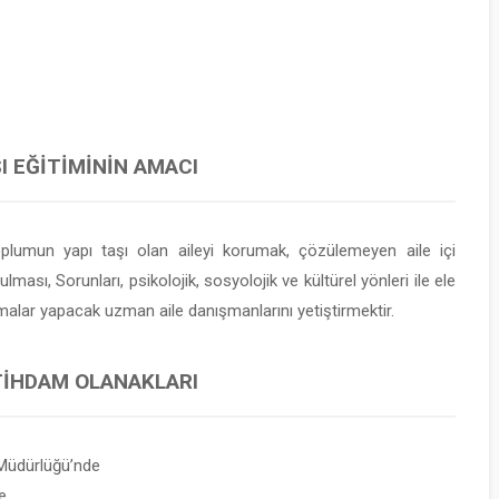
I EĞITIMININ AMACI
oplumun yapı taşı olan aileyi korumak, çözülemeyen aile içi
sı, Sorunları, psikolojik, sosyolojik ve kültürel yönleri ile ele
malar yapacak uzman aile danışmanlarını yetiştirmektir.
STIHDAM OLANAKLARI
Müdürlüğü’nde
e