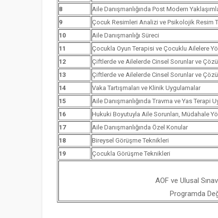
8
Aile Danışmanlığında Post Modern Yaklaşımla
9
Çocuk Resimleri Analizi ve Psikolojik Resim Te
10
Aile Danışmanlığı Süreci
11
Çocukla Oyun Terapisi ve Çocuklu Ailelere Yö
12
Çiftlerde ve Ailelerde Cinsel Sorunlar ve Çözü
13
Çiftlerde ve Ailelerde Cinsel Sorunlar ve Çözü
14
Vaka Tartışmaları ve Klinik Uygulamalar
15
Aile Danışmanlığında Travma ve Yas Terapi U
16
Hukuki Boyutuyla Aile Sorunları, Müdahale Y
17
Aile Danışmanlığında Özel Konular
18
Bireysel Görüşme Teknikleri
19
Çocukla Görüşme Teknikleri
AOF ve Ulusal Sınav
Programda Değiş