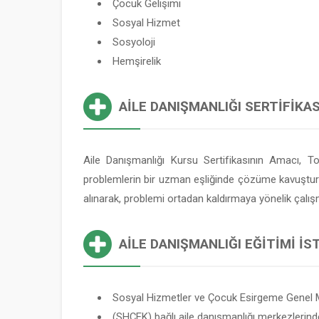
Çocuk Gelişimi
Sosyal Hizmet
Sosyoloji
Hemşirelik
AILE DANIŞMANLIĞI SERTIFIKAS
Aile Danışmanlığı Kursu Sertifikasının Amacı, T
problemlerin bir uzman eşliğinde çözüme kavuşturulma
alınarak, problemi ortadan kaldırmaya yönelik çalış
AILE DANIŞMANLIĞI EĞITIMI İ
Sosyal Hizmetler ve Çocuk Esirgeme Genel 
(SHÇEK) bağlı aile danışmanlığı merkezlerind