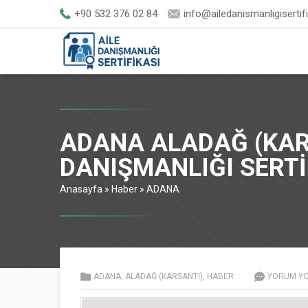
+90 532 376 02 84
info@ailedanismanligisertif
ADANA ALADAĞ (KAR
DANIŞMANLIĞI SERT
Anasayfa
»
Haber
»
ADANA
ADANA
,
ALADAĞ (KARSANTI)
,
HABER
YORUM Y