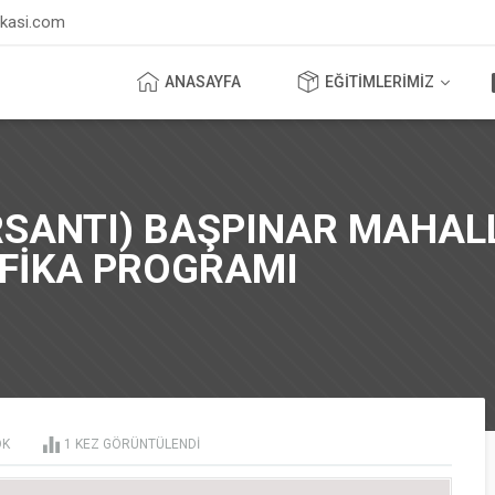
ikasi.com
ANASAYFA
EĞİTİMLERİMİZ
SANTI) BAŞPINAR MAHALL
İFİKA PROGRAMI
OK
1
KEZ GÖRÜNTÜLENDI