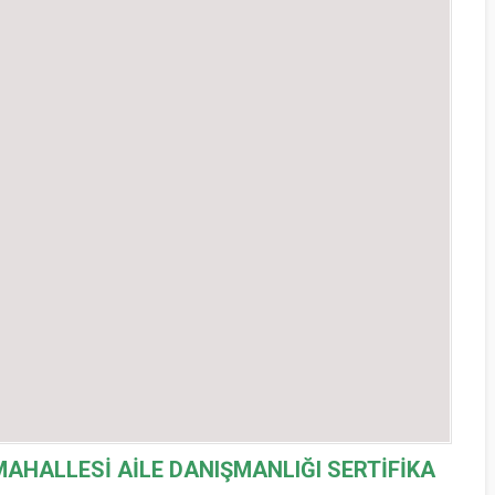
 MAHALLESİ
AİLE DANIŞMANLIĞI SERTİFİKA