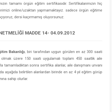
mızın tamamı örgün eğitim sertifikasıdır. Sertifikalarımızın hiç
lerimizi online/uzaktan yapmamaktayız. sadece örgün eğitime
 açıyoruz, dersi kaçırmamış oluyorsunuz.
NETMELIĞI MADDE 14- 04.09.2012
itim Bakanlığı
, biri tarafından uygun görülen en az 300 saati
 olmak üzere 150 saati uygulamalı toplam 450 saatlik aile
yla tamamladıktan sonra sertifika alanlar, aile danışmanı unvanı
da aşağıda belirtilen alanlardan birinde en az 4 yıl eğitim görüp
ına sahip olurlar.