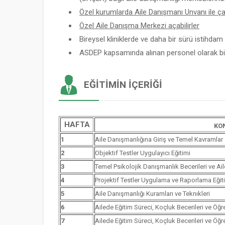
Özel kurumlarda Aile Danışmanı Unvanı ile çalı
Özel Aile Danışma Merkezi açabilirler
Bireysel kliniklerde ve daha bir sürü istihdam a
ASDEP kapsamında alınan personel olarak bir
EĞITIMIN İÇERIĞI
HAFTA
KO
1
Aile Danışmanlığına Giriş ve Temel Kavramlar
2
Objektif Testler Uygulayıcı Eğitimi
3
Temel Psikolojik Danışmanlık Becerileri ve Ai
4
Projektif Testler Uygulama ve Raporlama Eğit
5
Aile Danışmanlığı Kuramları ve Teknıkleri
6
Ailede Eğitim Süreci, Koçluk Becerileri ve Öğ
7
Ailede Eğitim Süreci, Koçluk Becerileri ve Öğ