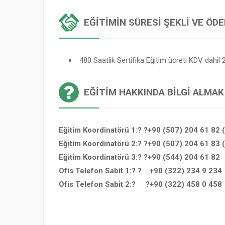
EĞITIMIN SÜRESI ŞEKLI VE ÖD
480 Saatlik Sertifika Eğitim ücreti KDV dahil 2
EĞITIM HAKKINDA BILGI ALMAK
Eğitim Koordinatörü 1:? ?+90 (507) 204 61 82 
Eğitim Koordinatörü 2:? ?+90 (507) 204 61 83 
Eğitim Koordinatörü 3:? ?+90 (544) 204 61 82
Ofis Telefon Sabit 1:? ? +90 (322) 234 9 234
Ofis Telefon Sabit 2:? ?+90 (322) 458 0 458