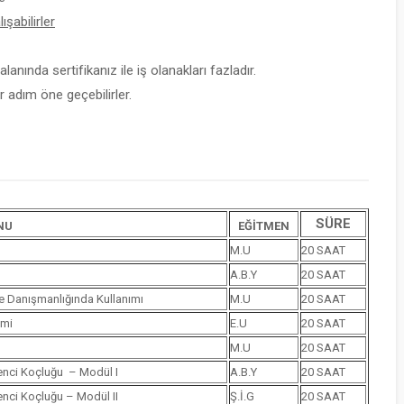
şabilirler
lanında sertifikanız ile iş olanakları fazladır.
 adım öne geçebilirler.
SÜRE
NU
EĞİTMEN
M.U
20 SAAT
A.B.Y
20 SAAT
le Danışmanlığında Kullanımı
M.U
20 SAAT
imi
E.U
20 SAAT
M.U
20 SAAT
renci Koçluğu – Modül I
A.B.Y
20 SAAT
renci Koçluğu – Modül II
Ş.İ.G
20 SAAT