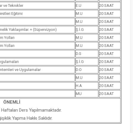
r ve Teknıkler
E.U
20 SAAT
stleri Eğitimi
M.U
20 SAAT
M.U
20 SAAT
nelik Yaklaşımlar. + (Süpervizyon)
Ş.İ.G
20 SAAT
m Yolları
M.U
20 SAAT
m Yolları
M.U
20 SAAT
D.S
20 SAAT
ygulamaları
Ş.İ.G
20 SAAT
öntemleri ve Uygulamalar
D.O
20 SAAT
M.U
20 SAAT
H.A
20 SAAT
MU
20 SAAT
ÖNEMLİ
 Haftaları Ders Yapılmamaktadır.
iklik Yapma Hakkı Saklıdır.