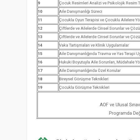
9
Çocuk Resimleri Analizi ve Psikolojik Resim Te
10
Aile Danışmanlığı Süreci
11
Çocukla Oyun Terapisi ve Çocuklu Ailelere Yö
12
Çiftlerde ve Ailelerde Cinsel Sorunlar ve Çözü
13
Çiftlerde ve Ailelerde Cinsel Sorunlar ve Çözü
14
Vaka Tartışmaları ve Klinik Uygulamalar
15
Aile Danışmanlığında Travma ve Yas Terapi U
16
Hukuki Boyutuyla Aile Sorunları, Müdahale Y
17
Aile Danışmanlığında Özel Konular
18
Bireysel Görüşme Teknikleri
19
Çocukla Görüşme Teknikleri
AOF ve Ulusal Sınav
Programda Değiş