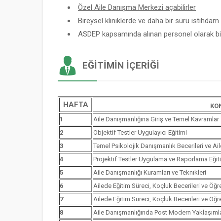
Özel Aile Danışma Merkezi açabilirler
Bireysel kliniklerde ve daha bir sürü istihdam a
ASDEP kapsamında alınan personel olarak bir
EĞITIMIN İÇERIĞI
HAFTA
KO
1
Aile Danışmanlığına Giriş ve Temel Kavramlar
2
Objektif Testler Uygulayıcı Eğitimi
3
Temel Psikolojik Danışmanlık Becerileri ve Ai
4
Projektif Testler Uygulama ve Raporlama Eğit
5
Aile Danışmanlığı Kuramları ve Teknıkleri
6
Ailede Eğitim Süreci, Koçluk Becerileri ve Öğ
7
Ailede Eğitim Süreci, Koçluk Becerileri ve Öğ
8
Aile Danışmanlığında Post Modern Yaklaşımla