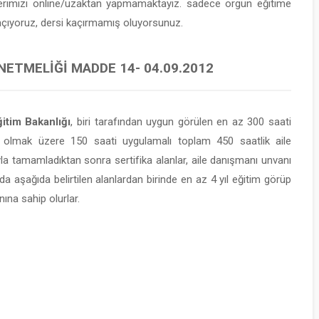
lerimizi online/uzaktan yapmamaktayız. sadece örgün eğitime
 açıyoruz, dersi kaçırmamış oluyorsunuz.
NETMELIĞI MADDE 14- 04.09.2012
itim Bakanlığı
, biri tarafından uygun görülen en az 300 saati
 olmak üzere 150 saati uygulamalı toplam 450 saatlik aile
yla tamamladıktan sonra sertifika alanlar, aile danışmanı unvanı
da aşağıda belirtilen alanlardan birinde en az 4 yıl eğitim görüp
ına sahip olurlar.