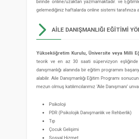
birinde online/uzaktan yazmamaktadır. ve Eğitim
gelemediğiniz haftalarda online sistemi tarafınıza
AILE DANIŞMANLIĞI EĞITIMI YÖ
Yükseköğretim Kurulu, Üniversite veya Milli Eğ
teorik ve en az 30 saati süpervizyon eşliğinde
danışmanlığı alanında bir eğitim programını başarı
alabilir. Aile Danışmanlığı Eğitim Programı sonucun
mezun olmuş katılımcılarımız ‘Aile Danışmanı’ unvan
Psikoloji
PDR (Psikolojik Danışmanlık ve Rehberlik)
Tıp
Çocuk Gelişimi
Sosyal Hizmet