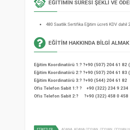
EĞITIMIN SÜRESI ŞEKLI VE ÖD
480 Saatlik Sertifika Eğitim ücreti KDV dahil 2
EĞITIM HAKKINDA BILGI ALMAK
Eğitim Koordinatörü 1:? ?+90 (507) 204 61 82 
Eğitim Koordinatörü 2:? ?+90 (507) 204 61 83 
Eğitim Koordinatörü 3:? ?+90 (544) 204 61 82
Ofis Telefon Sabit 1:? ? +90 (322) 234 9 234
Ofis Telefon Sabit 2:? ?+90 (322) 458 0 458
ETİKETLER
ADANA
,
ADANA CEYHAN
,
CEYHAN
,
CEYHAN H