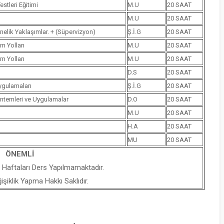
stleri Eğitimi
M.U
20 SAAT
M.U
20 SAAT
nelik Yaklaşımlar. + (Süpervizyon)
Ş.İ.G
20 SAAT
m Yolları
M.U
20 SAAT
m Yolları
M.U
20 SAAT
D.S
20 SAAT
ygulamaları
Ş.İ.G
20 SAAT
öntemleri ve Uygulamalar
D.O
20 SAAT
M.U
20 SAAT
H.A
20 SAAT
MU
20 SAAT
ÖNEMLİ
 Haftaları Ders Yapılmamaktadır.
iklik Yapma Hakkı Saklıdır.