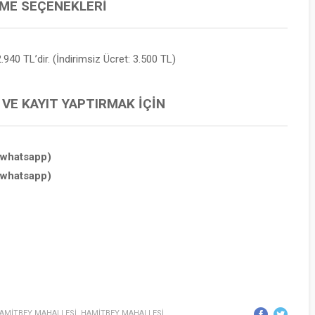
EME SEÇENEKLERI
.940 TL’dir. (İndirimsiz Ücret: 3.500 TL)
 VE KAYIT YAPTIRMAK İÇIN
(whatsapp)
(whatsapp)
AMİTBEY MAHALLESİ
,
HAMİTBEY MAHALLESİ