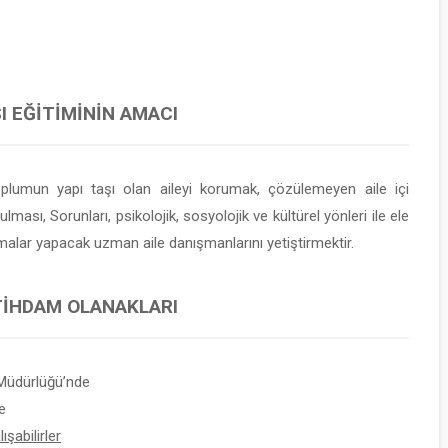
I EĞITIMININ AMACI
oplumun yapı taşı olan aileyi korumak, çözülemeyen aile içi
sı, Sorunları, psikolojik, sosyolojik ve kültürel yönleri ile ele
malar yapacak uzman aile danışmanlarını yetiştirmektir.
STIHDAM OLANAKLARI
Müdürlüğü’nde
e
şabilirler