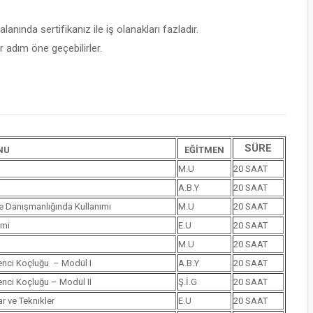
lanında sertifikanız ile iş olanakları fazladır.
 adım öne geçebilirler.
SÜRE
NU
EĞİTMEN
M.U
20 SAAT
A.B.Y
20 SAAT
le Danışmanlığında Kullanımı
M.U
20 SAAT
imi
E.U
20 SAAT
M.U
20 SAAT
renci Koçluğu – Modül I
A.B.Y
20 SAAT
renci Koçluğu – Modül II
Ş.İ.G
20 SAAT
r ve Teknıkler
E.U
20 SAAT