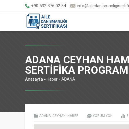
+90 532 376 02 84
info@ailedanismanligisertif
ADANA CEYHAN HAMİ
SERTİFİKA PROGRAM
Anasayfa
»
Haber
»
ADANA
ADANA
,
CEYHAN
,
HABER
YORUM YOK
8