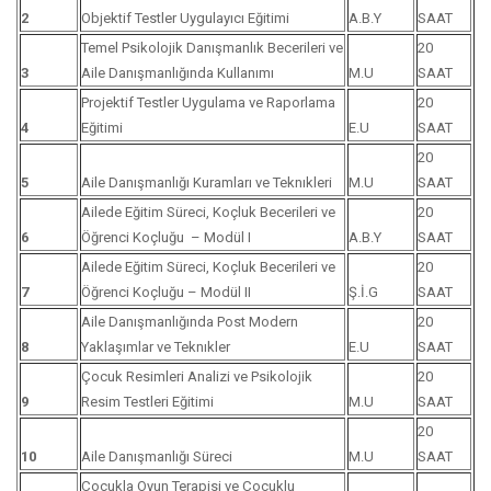
2
Objektif Testler Uygulayıcı Eğitimi
A.B.Y
SAAT
Temel Psikolojik Danışmanlık Becerileri ve
20
3
Aile Danışmanlığında Kullanımı
M.U
SAAT
Projektif Testler Uygulama ve Raporlama
20
4
Eğitimi
E.U
SAAT
20
5
Aile Danışmanlığı Kuramları ve Teknıkleri
M.U
SAAT
Ailede Eğitim Süreci, Koçluk Becerileri ve
20
6
Öğrenci Koçluğu – Modül I
A.B.Y
SAAT
Ailede Eğitim Süreci, Koçluk Becerileri ve
20
7
Öğrenci Koçluğu – Modül II
Ş.İ.G
SAAT
Aile Danışmanlığında Post Modern
20
8
Yaklaşımlar ve Teknıkler
E.U
SAAT
Çocuk Resimleri Analizi ve Psikolojik
20
9
Resim Testleri Eğitimi
M.U
SAAT
20
10
Aile Danışmanlığı Süreci
M.U
SAAT
Çocukla Oyun Terapisi ve Çocuklu