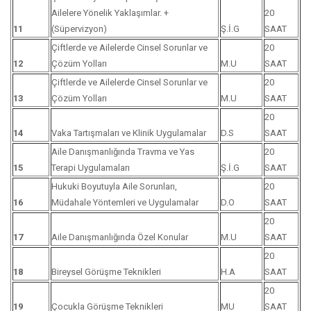
Ailelere Yönelik Yaklaşımlar. +
20
11
(Süpervizyon)
Ş.İ.G
SAAT
Çiftlerde ve Ailelerde Cinsel Sorunlar ve
20
12
Çözüm Yolları
M.U
SAAT
Çiftlerde ve Ailelerde Cinsel Sorunlar ve
20
13
Çözüm Yolları
M.U
SAAT
20
14
Vaka Tartışmaları ve Klinik Uygulamalar
D.S
SAAT
Aile Danışmanlığında Travma ve Yas
20
15
Terapi Uygulamaları
Ş.İ.G
SAAT
Hukuki Boyutuyla Aile Sorunları,
20
16
Müdahale Yöntemleri ve Uygulamalar
D.O
SAAT
20
17
Aile Danışmanlığında Özel Konular
M.U
SAAT
20
18
Bireysel Görüşme Teknikleri
H.A
SAAT
20
19
Çocukla Görüşme Teknikleri
MU
SAAT