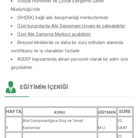
Sosyal Hizmetler ve Çocuk Esirgeme Genel
Müdürlüğü’nde
(SHÇEK) bağlı aile danışmanlığı merkezlerinde
Özel kurumlarda Aile Danışmanı Unvanı ile çalışabilirler
Özel Aile Danışma Merkezi açabilirler
Bireysel kliniklerde ve daha bir sürü istihdam alanında
sertifikanız ile iş olanakları fazladır.
ASDEP kapsamında alınan personel olarak bir adım öne
geçebilirler.
EĞITIMIN İÇERIĞI
HAFTA
SÜRE
KONU
EĞİTMEN
Aile Danışmanlığına Giriş ve Temel
20
1
Kavramlar
M.U
SAAT
20