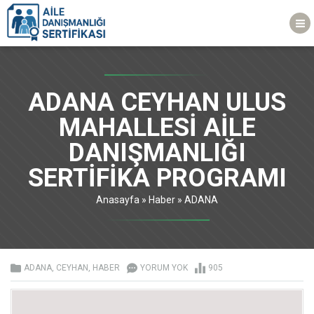
ADANA CEYHAN ULUS
MAHALLESİ AİLE
DANIŞMANLIĞI
SERTİFİKA PROGRAMI
Anasayfa
»
Haber
»
ADANA
ADANA
,
CEYHAN
,
HABER
YORUM YOK
905