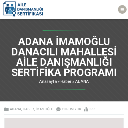
ADANA İMAMOĞLU
DANACILI MAHALLESİ
AİLE DANIŞMANLIĞI
SERTİFİKA PROGRAMI
Anasayfa
»
Haber
»
ADANA
ADANA
,
HABER
,
İMAMOĞLU
YORUM YOK
856