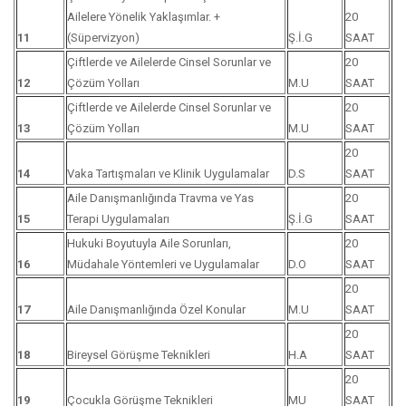
Ailelere Yönelik Yaklaşımlar. +
20
11
(Süpervizyon)
Ş.İ.G
SAAT
Çiftlerde ve Ailelerde Cinsel Sorunlar ve
20
12
Çözüm Yolları
M.U
SAAT
Çiftlerde ve Ailelerde Cinsel Sorunlar ve
20
13
Çözüm Yolları
M.U
SAAT
20
14
Vaka Tartışmaları ve Klinik Uygulamalar
D.S
SAAT
Aile Danışmanlığında Travma ve Yas
20
15
Terapi Uygulamaları
Ş.İ.G
SAAT
Hukuki Boyutuyla Aile Sorunları,
20
16
Müdahale Yöntemleri ve Uygulamalar
D.O
SAAT
20
17
Aile Danışmanlığında Özel Konular
M.U
SAAT
20
18
Bireysel Görüşme Teknikleri
H.A
SAAT
20
19
Çocukla Görüşme Teknikleri
MU
SAAT