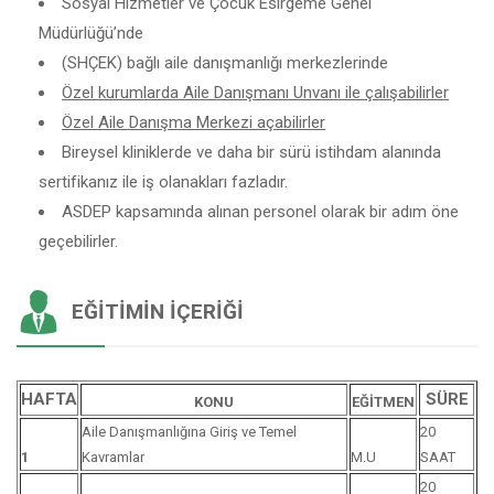
Sosyal Hizmetler ve Çocuk Esirgeme Genel
Müdürlüğü’nde
(SHÇEK) bağlı aile danışmanlığı merkezlerinde
Özel kurumlarda Aile Danışmanı Unvanı ile çalışabilirler
Özel Aile Danışma Merkezi açabilirler
Bireysel kliniklerde ve daha bir sürü istihdam alanında
sertifikanız ile iş olanakları fazladır.
ASDEP kapsamında alınan personel olarak bir adım öne
geçebilirler.
EĞITIMIN İÇERIĞI
HAFTA
SÜRE
KONU
EĞİTMEN
Aile Danışmanlığına Giriş ve Temel
20
1
Kavramlar
M.U
SAAT
20