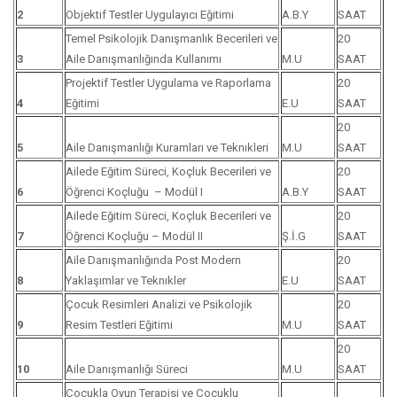
2
Objektif Testler Uygulayıcı Eğitimi
A.B.Y
SAAT
Temel Psikolojik Danışmanlık Becerileri ve
20
3
Aile Danışmanlığında Kullanımı
M.U
SAAT
Projektif Testler Uygulama ve Raporlama
20
4
Eğitimi
E.U
SAAT
20
5
Aile Danışmanlığı Kuramları ve Teknıkleri
M.U
SAAT
Ailede Eğitim Süreci, Koçluk Becerileri ve
20
6
Öğrenci Koçluğu – Modül I
A.B.Y
SAAT
Ailede Eğitim Süreci, Koçluk Becerileri ve
20
7
Öğrenci Koçluğu – Modül II
Ş.İ.G
SAAT
Aile Danışmanlığında Post Modern
20
8
Yaklaşımlar ve Teknıkler
E.U
SAAT
Çocuk Resimleri Analizi ve Psikolojik
20
9
Resim Testleri Eğitimi
M.U
SAAT
20
10
Aile Danışmanlığı Süreci
M.U
SAAT
Çocukla Oyun Terapisi ve Çocuklu