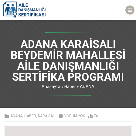
ADANA KARAİSALI
BEYDEMİR MAHALLESİ
AİLE DANIŞMANLIĞI
SERTİFİKA PROGRAMI
Anasayfa
»
Haber
»
ADANA
ADANA
,
HABER
,
KARAİSALI
YORUM YOK
761