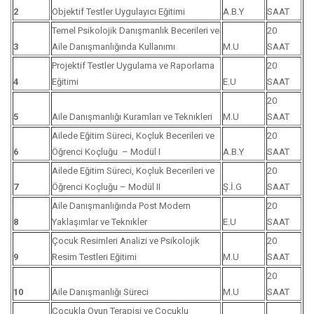
2
Objektif Testler Uygulayıcı Eğitimi
A.B.Y
SAAT
Temel Psikolojik Danışmanlık Becerileri ve
20
3
Aile Danışmanlığında Kullanımı
M.U
SAAT
Projektif Testler Uygulama ve Raporlama
20
4
Eğitimi
E.U
SAAT
20
5
Aile Danışmanlığı Kuramları ve Teknıkleri
M.U
SAAT
Ailede Eğitim Süreci, Koçluk Becerileri ve
20
6
Öğrenci Koçluğu – Modül I
A.B.Y
SAAT
Ailede Eğitim Süreci, Koçluk Becerileri ve
20
7
Öğrenci Koçluğu – Modül II
Ş.İ.G
SAAT
Aile Danışmanlığında Post Modern
20
8
Yaklaşımlar ve Teknıkler
E.U
SAAT
Çocuk Resimleri Analizi ve Psikolojik
20
9
Resim Testleri Eğitimi
M.U
SAAT
20
10
Aile Danışmanlığı Süreci
M.U
SAAT
Çocukla Oyun Terapisi ve Çocuklu