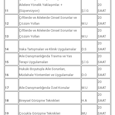
Ailelere Yönelik Yaklaşımlar. +
20
11
(Süpervizyon)
Ş.İ.G
SAAT
Çiftlerde ve Ailelerde Cinsel Sorunlar ve
20
12
Çözüm Yolları
M.U
SAAT
Çiftlerde ve Ailelerde Cinsel Sorunlar ve
20
13
Çözüm Yolları
M.U
SAAT
20
14
Vaka Tartışmaları ve Klinik Uygulamalar
D.S
SAAT
Aile Danışmanlığında Travma ve Yas
20
15
Terapi Uygulamaları
Ş.İ.G
SAAT
Hukuki Boyutuyla Aile Sorunları,
20
16
Müdahale Yöntemleri ve Uygulamalar
D.O
SAAT
20
17
Aile Danışmanlığında Özel Konular
M.U
SAAT
20
18
Bireysel Görüşme Teknikleri
H.A
SAAT
20
19
Çocukla Görüşme Teknikleri
MU
SAAT