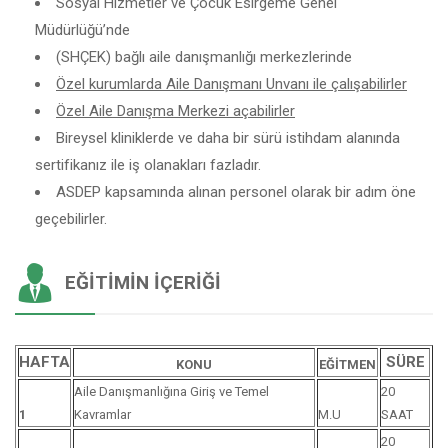
Sosyal Hizmetler ve Çocuk Esirgeme Genel
Müdürlüğü’nde
(SHÇEK) bağlı aile danışmanlığı merkezlerinde
Özel kurumlarda Aile Danışmanı Unvanı ile çalışabilirler
Özel Aile Danışma Merkezi açabilirler
Bireysel kliniklerde ve daha bir sürü istihdam alanında
sertifikanız ile iş olanakları fazladır.
ASDEP kapsamında alınan personel olarak bir adım öne
geçebilirler.
EĞITIMIN İÇERIĞI
HAFTA
SÜRE
KONU
EĞİTMEN
Aile Danışmanlığına Giriş ve Temel
20
1
Kavramlar
M.U
SAAT
20