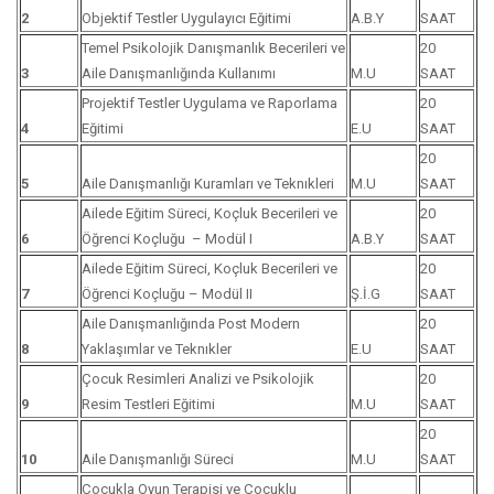
2
Objektif Testler Uygulayıcı Eğitimi
A.B.Y
SAAT
Temel Psikolojik Danışmanlık Becerileri ve
20
3
Aile Danışmanlığında Kullanımı
M.U
SAAT
Projektif Testler Uygulama ve Raporlama
20
4
Eğitimi
E.U
SAAT
20
5
Aile Danışmanlığı Kuramları ve Teknıkleri
M.U
SAAT
Ailede Eğitim Süreci, Koçluk Becerileri ve
20
6
Öğrenci Koçluğu – Modül I
A.B.Y
SAAT
Ailede Eğitim Süreci, Koçluk Becerileri ve
20
7
Öğrenci Koçluğu – Modül II
Ş.İ.G
SAAT
Aile Danışmanlığında Post Modern
20
8
Yaklaşımlar ve Teknıkler
E.U
SAAT
Çocuk Resimleri Analizi ve Psikolojik
20
9
Resim Testleri Eğitimi
M.U
SAAT
20
10
Aile Danışmanlığı Süreci
M.U
SAAT
Çocukla Oyun Terapisi ve Çocuklu