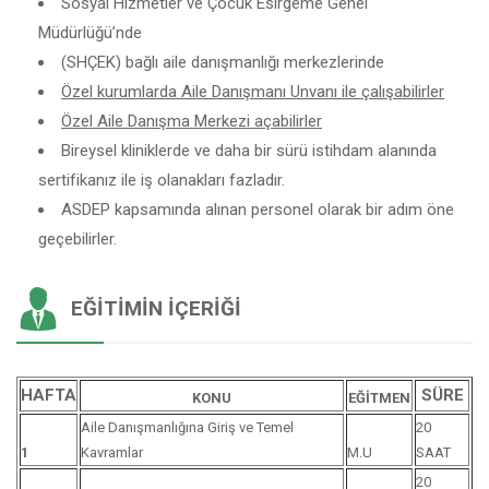
Sosyal Hizmetler ve Çocuk Esirgeme Genel
Müdürlüğü’nde
(SHÇEK) bağlı aile danışmanlığı merkezlerinde
Özel kurumlarda Aile Danışmanı Unvanı ile çalışabilirler
Özel Aile Danışma Merkezi açabilirler
Bireysel kliniklerde ve daha bir sürü istihdam alanında
sertifikanız ile iş olanakları fazladır.
ASDEP kapsamında alınan personel olarak bir adım öne
geçebilirler.
EĞITIMIN İÇERIĞI
HAFTA
SÜRE
KONU
EĞİTMEN
Aile Danışmanlığına Giriş ve Temel
20
1
Kavramlar
M.U
SAAT
20