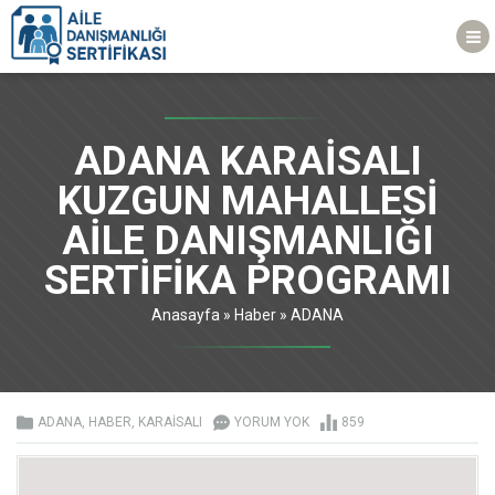
ADANA KARAİSALI
KUZGUN MAHALLESİ
AİLE DANIŞMANLIĞI
SERTİFİKA PROGRAMI
Anasayfa
»
Haber
»
ADANA
ADANA
,
HABER
,
KARAİSALI
YORUM YOK
859