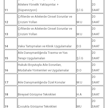
Ailelere Yönelik Yaklaşımlar. +
20
11
(Süpervizyon)
Ş.İ.G
SAAT
Çiftlerde ve Ailelerde Cinsel Sorunlar ve
20
12
Çözüm Yolları
M.U
SAAT
Çiftlerde ve Ailelerde Cinsel Sorunlar ve
20
13
Çözüm Yolları
M.U
SAAT
20
14
Vaka Tartışmaları ve Klinik Uygulamalar
D.S
SAAT
Aile Danışmanlığında Travma ve Yas
20
15
Terapi Uygulamaları
Ş.İ.G
SAAT
Hukuki Boyutuyla Aile Sorunları,
20
16
Müdahale Yöntemleri ve Uygulamalar
D.O
SAAT
20
17
Aile Danışmanlığında Özel Konular
M.U
SAAT
20
18
Bireysel Görüşme Teknikleri
H.A
SAAT
20
19
Çocukla Görüşme Teknikleri
MU
SAAT