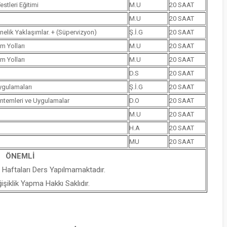
stleri Eğitimi
M.U
20 SAAT
M.U
20 SAAT
nelik Yaklaşımlar. + (Süpervizyon)
Ş.İ.G
20 SAAT
m Yolları
M.U
20 SAAT
m Yolları
M.U
20 SAAT
D.S
20 SAAT
ygulamaları
Ş.İ.G
20 SAAT
öntemleri ve Uygulamalar
D.O
20 SAAT
M.U
20 SAAT
H.A
20 SAAT
MU
20 SAAT
ÖNEMLİ
 Haftaları Ders Yapılmamaktadır.
iklik Yapma Hakkı Saklıdır.