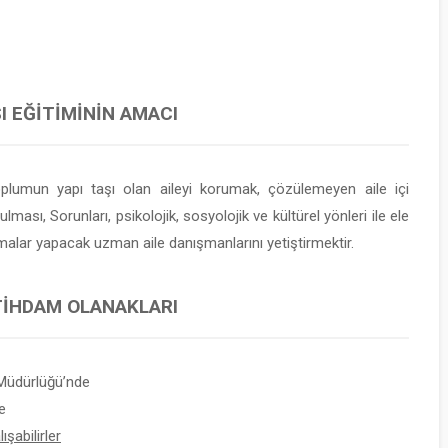
I EĞITIMININ AMACI
oplumun yapı taşı olan aileyi korumak, çözülemeyen aile içi
sı, Sorunları, psikolojik, sosyolojik ve kültürel yönleri ile ele
malar yapacak uzman aile danışmanlarını yetiştirmektir.
STIHDAM OLANAKLARI
Müdürlüğü’nde
e
şabilirler