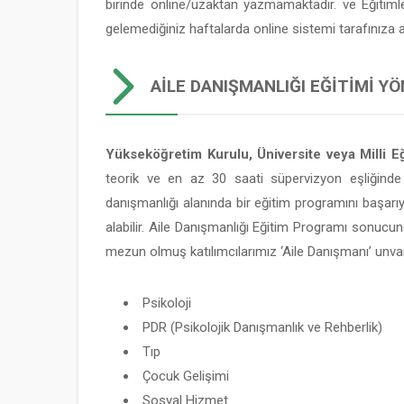
birinde online/uzaktan yazmamaktadır. ve Eğitim
gelemediğiniz haftalarda online sistemi tarafınıza
AILE DANIŞMANLIĞI EĞITIMI YÖ
Yükseköğretim Kurulu, Üniversite veya Milli Eğ
teorik ve en az 30 saati süpervizyon eşliğinde
danışmanlığı alanında bir eğitim programını başarı
alabilir. Aile Danışmanlığı Eğitim Programı sonucun
mezun olmuş katılımcılarımız ‘Aile Danışmanı’ unvan
Psikoloji
PDR (Psikolojik Danışmanlık ve Rehberlik)
Tıp
Çocuk Gelişimi
Sosyal Hizmet