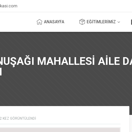
ikasi.com
ANASAYFA
EĞİTİMLERİMİZ
UŞAĞI MAHALLESİ AİLE D
I
82
KEZ GÖRÜNTÜLENDI