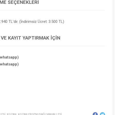
EME SEÇENEKLERI
.940 TL’dir. (İndirimsiz Ücret: 3.500 TL)
 VE KAYIT YAPTIRMAK İÇIN
(whatsapp)
(whatsapp)
LESİ
,
KOZAN
,
KOZAN ERGENUŞAĞI MAHALLESİ