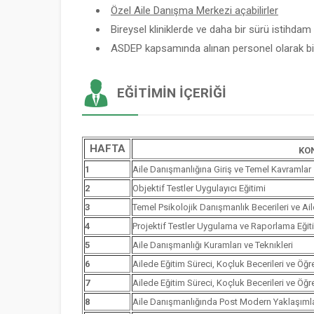
Özel Aile Danışma Merkezi açabilirler
Bireysel kliniklerde ve daha bir sürü istihdam a
ASDEP kapsamında alınan personel olarak bir
EĞITIMIN İÇERIĞI
HAFTA
KO
1
Aile Danışmanlığına Giriş ve Temel Kavramlar
2
Objektif Testler Uygulayıcı Eğitimi
3
Temel Psikolojik Danışmanlık Becerileri ve Ai
4
Projektif Testler Uygulama ve Raporlama Eğit
5
Aile Danışmanlığı Kuramları ve Teknıkleri
6
Ailede Eğitim Süreci, Koçluk Becerileri ve Öğ
7
Ailede Eğitim Süreci, Koçluk Becerileri ve Öğ
8
Aile Danışmanlığında Post Modern Yaklaşımla