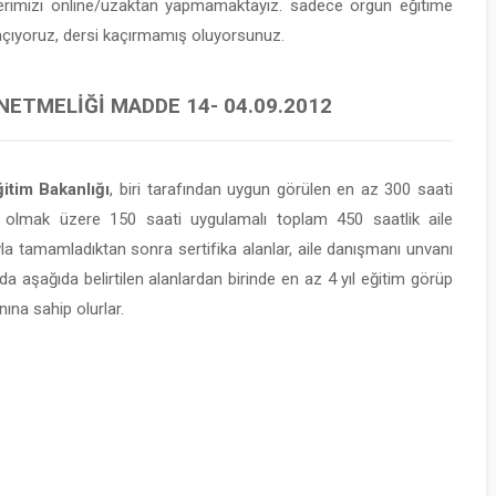
lerimizi online/uzaktan yapmamaktayız. sadece örgün eğitime
 açıyoruz, dersi kaçırmamış oluyorsunuz.
NETMELIĞI MADDE 14- 04.09.2012
itim Bakanlığı
, biri tarafından uygun görülen en az 300 saati
 olmak üzere 150 saati uygulamalı toplam 450 saatlik aile
yla tamamladıktan sonra sertifika alanlar, aile danışmanı unvanı
da aşağıda belirtilen alanlardan birinde en az 4 yıl eğitim görüp
ına sahip olurlar.