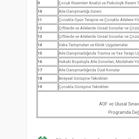
9
Çocuk Resimleri Analizi ve Psikolojik Resim Te
10
Aile Danışmanlığı Süreci
11
Çocukla Oyun Terapisi ve Çocuklu Ailelere Yö
12
Çiftlerde ve Ailelerde Cinsel Sorunlar ve Çözü
13
Çiftlerde ve Ailelerde Cinsel Sorunlar ve Çözü
14
Vaka Tartışmaları ve Klinik Uygulamalar
15
Aile Danışmanlığında Travma ve Yas Terapi U
16
Hukuki Boyutuyla Aile Sorunları, Müdahale Y
17
Aile Danışmanlığında Özel Konular
18
Bireysel Görüşme Teknikleri
19
Çocukla Görüşme Teknikleri
AOF ve Ulusal Sınav
Programda Değiş