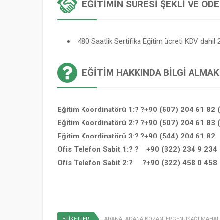
EĞITIMIN SÜRESI ŞEKLI VE ÖD
480 Saatlik Sertifika Eğitim ücreti KDV dahil 2
EĞITIM HAKKINDA BILGI ALMAK
Eğitim Koordinatörü 1:? ?+90 (507) 204 61 82 
Eğitim Koordinatörü 2:? ?+90 (507) 204 61 83 
Eğitim Koordinatörü 3:? ?+90 (544) 204 61 82
Ofis Telefon Sabit 1:? ? +90 (322) 234 9 234
Ofis Telefon Sabit 2:? ?+90 (322) 458 0 458
ETİKETLER
ADANA
,
ADANA KOZAN
,
ERGENUŞAĞI MAHAL