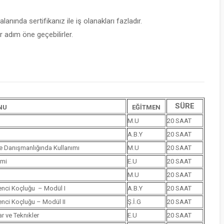
lanında sertifikanız ile iş olanakları fazladır.
 adım öne geçebilirler.
SÜRE
NU
EĞİTMEN
M.U
20 SAAT
A.B.Y
20 SAAT
le Danışmanlığında Kullanımı
M.U
20 SAAT
imi
E.U
20 SAAT
M.U
20 SAAT
renci Koçluğu – Modül I
A.B.Y
20 SAAT
renci Koçluğu – Modül II
Ş.İ.G
20 SAAT
r ve Teknıkler
E.U
20 SAAT