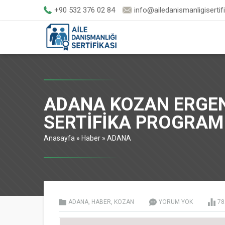
+90 532 376 02 84
info@ailedanismanligisertif
ADANA KOZAN ERGEN
SERTİFİKA PROGRAM
Anasayfa
»
Haber
»
ADANA
ADANA
,
HABER
,
KOZAN
YORUM YOK
7