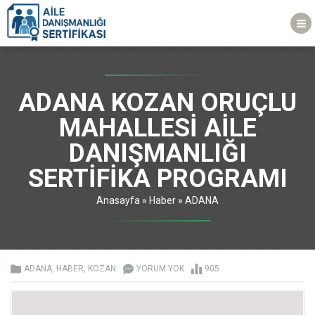
ADANA KOZAN ORUÇLU
MAHALLESİ AİLE
DANIŞMANLIĞI
SERTİFİKA PROGRAMI
Anasayfa
»
Haber
»
ADANA
ADANA
,
HABER
,
KOZAN
YORUM YOK
905