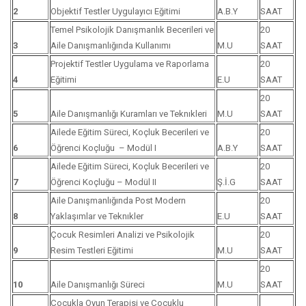
2
Objektif Testler Uygulayıcı Eğitimi
A.B.Y
SAAT
Temel Psikolojik Danışmanlık Becerileri ve
20
3
Aile Danışmanlığında Kullanımı
M.U
SAAT
Projektif Testler Uygulama ve Raporlama
20
4
Eğitimi
E.U
SAAT
20
5
Aile Danışmanlığı Kuramları ve Teknıkleri
M.U
SAAT
Ailede Eğitim Süreci, Koçluk Becerileri ve
20
6
Öğrenci Koçluğu – Modül I
A.B.Y
SAAT
Ailede Eğitim Süreci, Koçluk Becerileri ve
20
7
Öğrenci Koçluğu – Modül II
Ş.İ.G
SAAT
Aile Danışmanlığında Post Modern
20
8
Yaklaşımlar ve Teknıkler
E.U
SAAT
Çocuk Resimleri Analizi ve Psikolojik
20
9
Resim Testleri Eğitimi
M.U
SAAT
20
10
Aile Danışmanlığı Süreci
M.U
SAAT
Çocukla Oyun Terapisi ve Çocuklu