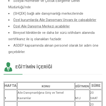
Sosyal Hizmetler ve Çocuk Esirgeme Genel
Müdürlüğü’nde
(SHÇEK) bağlı aile danışmanlığı merkezlerinde
Özel kurumlarda Aile Danışmanı Unvanı ile çalışabilirler
Özel Aile Danışma Merkezi açabilirler
Bireysel kliniklerde ve daha bir sürü istihdam alanında
sertifikanız ile iş olanakları fazladır.
ASDEP kapsamında alınan personel olarak bir adım öne
geçebilirler.
EĞITIMIN İÇERIĞI
HAFTA
SÜRE
KONU
EĞİTMEN
Aile Danışmanlığına Giriş ve Temel
20
1
Kavramlar
M.U
SAAT
20