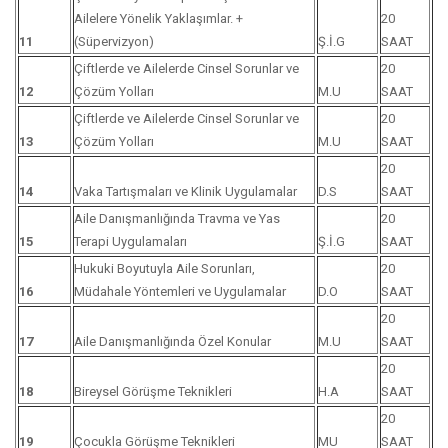
Ailelere Yönelik Yaklaşımlar. +
20
11
(Süpervizyon)
Ş.İ.G
SAAT
Çiftlerde ve Ailelerde Cinsel Sorunlar ve
20
12
Çözüm Yolları
M.U
SAAT
Çiftlerde ve Ailelerde Cinsel Sorunlar ve
20
13
Çözüm Yolları
M.U
SAAT
20
14
Vaka Tartışmaları ve Klinik Uygulamalar
D.S
SAAT
Aile Danışmanlığında Travma ve Yas
20
15
Terapi Uygulamaları
Ş.İ.G
SAAT
Hukuki Boyutuyla Aile Sorunları,
20
16
Müdahale Yöntemleri ve Uygulamalar
D.O
SAAT
20
17
Aile Danışmanlığında Özel Konular
M.U
SAAT
20
18
Bireysel Görüşme Teknikleri
H.A
SAAT
20
19
Çocukla Görüşme Teknikleri
MU
SAAT