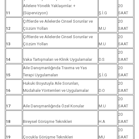
Ailelere Yönelik Yaklaşımlar. +
20
11
(Süpervizyon)
Ş.İ.G
SAAT
Çiftlerde ve Ailelerde Cinsel Sorunlar ve
20
12
Çözüm Yolları
M.U
SAAT
Çiftlerde ve Ailelerde Cinsel Sorunlar ve
20
13
Çözüm Yolları
M.U
SAAT
20
14
Vaka Tartışmaları ve Klinik Uygulamalar
D.S
SAAT
Aile Danışmanlığında Travma ve Yas
20
15
Terapi Uygulamaları
Ş.İ.G
SAAT
Hukuki Boyutuyla Aile Sorunları,
20
16
Müdahale Yöntemleri ve Uygulamalar
D.O
SAAT
20
17
Aile Danışmanlığında Özel Konular
M.U
SAAT
20
18
Bireysel Görüşme Teknikleri
H.A
SAAT
20
19
Çocukla Görüşme Teknikleri
MU
SAAT