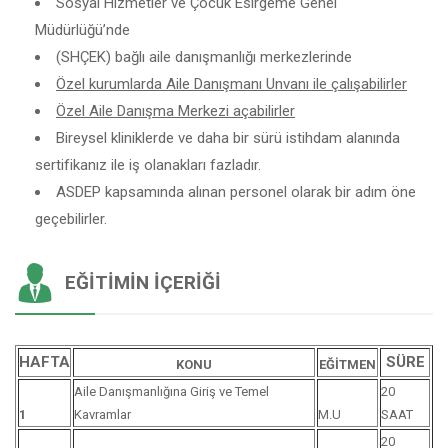
Sosyal Hizmetler ve Çocuk Esirgeme Genel
Müdürlüğü’nde
(SHÇEK) bağlı aile danışmanlığı merkezlerinde
Özel kurumlarda Aile Danışmanı Unvanı ile çalışabilirler
Özel Aile Danışma Merkezi açabilirler
Bireysel kliniklerde ve daha bir sürü istihdam alanında
sertifikanız ile iş olanakları fazladır.
ASDEP kapsamında alınan personel olarak bir adım öne
geçebilirler.
EĞITIMIN İÇERIĞI
HAFTA
SÜRE
KONU
EĞİTMEN
Aile Danışmanlığına Giriş ve Temel
20
1
Kavramlar
M.U
SAAT
20