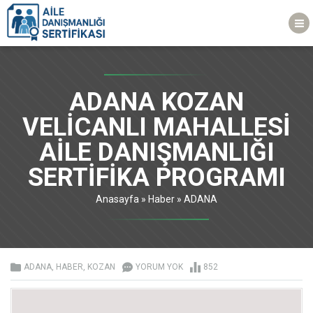
ADANA KOZAN
VELİCANLI MAHALLESİ
AİLE DANIŞMANLIĞI
SERTİFİKA PROGRAMI
Anasayfa
»
Haber
»
ADANA
ADANA
,
HABER
,
KOZAN
YORUM YOK
852