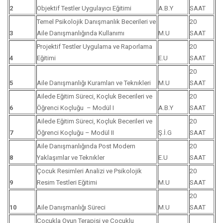
2
Objektif Testler Uygulayıcı Eğitimi
A.B.Y
SAAT
Temel Psikolojik Danışmanlık Becerileri ve
20
3
Aile Danışmanlığında Kullanımı
M.U
SAAT
Projektif Testler Uygulama ve Raporlama
20
4
Eğitimi
E.U
SAAT
20
5
Aile Danışmanlığı Kuramları ve Teknıkleri
M.U
SAAT
Ailede Eğitim Süreci, Koçluk Becerileri ve
20
6
Öğrenci Koçluğu – Modül I
A.B.Y
SAAT
Ailede Eğitim Süreci, Koçluk Becerileri ve
20
7
Öğrenci Koçluğu – Modül II
Ş.İ.G
SAAT
Aile Danışmanlığında Post Modern
20
8
Yaklaşımlar ve Teknıkler
E.U
SAAT
Çocuk Resimleri Analizi ve Psikolojik
20
9
Resim Testleri Eğitimi
M.U
SAAT
20
10
Aile Danışmanlığı Süreci
M.U
SAAT
Çocukla Oyun Terapisi ve Çocuklu