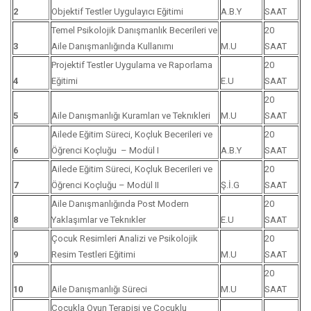
2
Objektif Testler Uygulayıcı Eğitimi
A.B.Y
SAAT
Temel Psikolojik Danışmanlık Becerileri ve
20
3
Aile Danışmanlığında Kullanımı
M.U
SAAT
Projektif Testler Uygulama ve Raporlama
20
4
Eğitimi
E.U
SAAT
20
5
Aile Danışmanlığı Kuramları ve Teknıkleri
M.U
SAAT
Ailede Eğitim Süreci, Koçluk Becerileri ve
20
6
Öğrenci Koçluğu – Modül I
A.B.Y
SAAT
Ailede Eğitim Süreci, Koçluk Becerileri ve
20
7
Öğrenci Koçluğu – Modül II
Ş.İ.G
SAAT
Aile Danışmanlığında Post Modern
20
8
Yaklaşımlar ve Teknıkler
E.U
SAAT
Çocuk Resimleri Analizi ve Psikolojik
20
9
Resim Testleri Eğitimi
M.U
SAAT
20
10
Aile Danışmanlığı Süreci
M.U
SAAT
Çocukla Oyun Terapisi ve Çocuklu