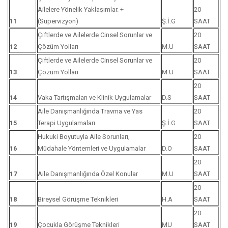
Ailelere Yönelik Yaklaşımlar. +
20
11
(Süpervizyon)
Ş.İ.G
SAAT
Çiftlerde ve Ailelerde Cinsel Sorunlar ve
20
12
Çözüm Yolları
M.U
SAAT
Çiftlerde ve Ailelerde Cinsel Sorunlar ve
20
13
Çözüm Yolları
M.U
SAAT
20
14
Vaka Tartışmaları ve Klinik Uygulamalar
D.S
SAAT
Aile Danışmanlığında Travma ve Yas
20
15
Terapi Uygulamaları
Ş.İ.G
SAAT
Hukuki Boyutuyla Aile Sorunları,
20
16
Müdahale Yöntemleri ve Uygulamalar
D.O
SAAT
20
17
Aile Danışmanlığında Özel Konular
M.U
SAAT
20
18
Bireysel Görüşme Teknikleri
H.A
SAAT
20
19
Çocukla Görüşme Teknikleri
MU
SAAT