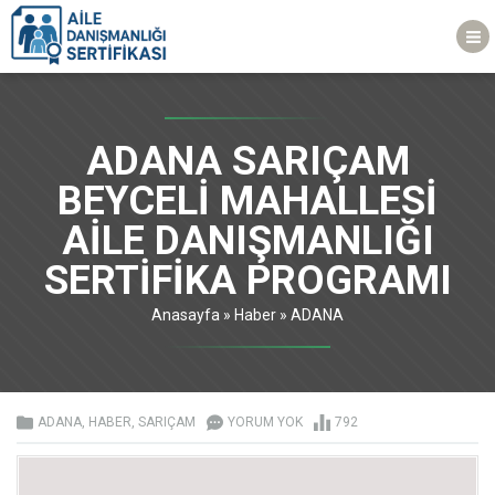
ADANA SARIÇAM
BEYCELİ MAHALLESİ
AİLE DANIŞMANLIĞI
SERTİFİKA PROGRAMI
Anasayfa
»
Haber
»
ADANA
ADANA
,
HABER
,
SARIÇAM
YORUM YOK
792