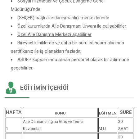
Sosyal Hizmetler ve Çocuk Esirgeme Genel
Müdürlüğü’nde
(SHÇEK) bağlı aile danışmanlığı merkezlerinde
Özel kurumlarda Aile Danışmanı Unvanı ile çalışabilirler
Özel Aile Danışma Merkezi açabilirler
Bireysel kliniklerde ve daha bir sürü istihdam alanında
sertifikanız ile iş olanakları fazladır.
ASDEP kapsamında alınan personel olarak bir adım öne
geçebilirler.
EĞITIMIN İÇERIĞI
HAFTA
SÜRE
KONU
EĞİTMEN
Aile Danışmanlığına Giriş ve Temel
20
1
Kavramlar
M.U
SAAT
20