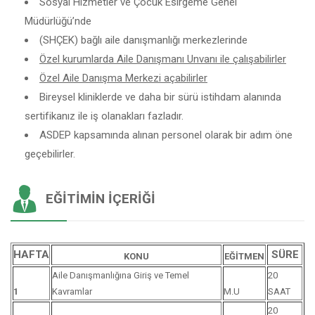
Sosyal Hizmetler ve Çocuk Esirgeme Genel
Müdürlüğü’nde
(SHÇEK) bağlı aile danışmanlığı merkezlerinde
Özel kurumlarda Aile Danışmanı Unvanı ile çalışabilirler
Özel Aile Danışma Merkezi açabilirler
Bireysel kliniklerde ve daha bir sürü istihdam alanında
sertifikanız ile iş olanakları fazladır.
ASDEP kapsamında alınan personel olarak bir adım öne
geçebilirler.
EĞITIMIN İÇERIĞI
HAFTA
SÜRE
KONU
EĞİTMEN
Aile Danışmanlığına Giriş ve Temel
20
1
Kavramlar
M.U
SAAT
20