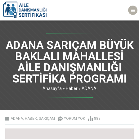
ADANA SARIÇAM BÜYÜK
BAKLALI MAHALLESİ
AİLE DANIŞMANLIĞI
SERTİFİKA PROGRAMI
Anasayfa
»
Haber
»
ADANA
ADANA
,
HABER
,
SARIÇAM
YORUM YOK
888