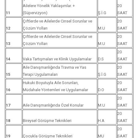
Ailelere Yönelik Yaklaşımlar. +
20
11
(Süpervizyon)
Ş.İ.G
SAAT
Çiftlerde ve Ailelerde Cinsel Sorunlar ve
20
12
Çözüm Yolları
M.U
SAAT
Çiftlerde ve Ailelerde Cinsel Sorunlar ve
20
13
Çözüm Yolları
M.U
SAAT
20
14
Vaka Tartışmaları ve Klinik Uygulamalar
D.S
SAAT
Aile Danışmanlığında Travma ve Yas
20
15
Terapi Uygulamaları
Ş.İ.G
SAAT
Hukuki Boyutuyla Aile Sorunları,
20
16
Müdahale Yöntemleri ve Uygulamalar
D.O
SAAT
20
17
Aile Danışmanlığında Özel Konular
M.U
SAAT
20
18
Bireysel Görüşme Teknikleri
H.A
SAAT
20
19
Çocukla Görüşme Teknikleri
MU
SAAT