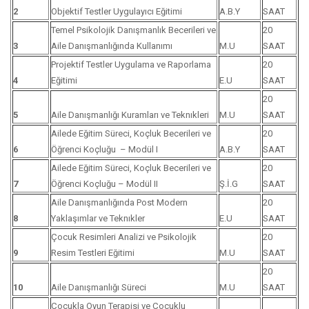
2
Objektif Testler Uygulayıcı Eğitimi
A.B.Y
SAAT
Temel Psikolojik Danışmanlık Becerileri ve
20
3
Aile Danışmanlığında Kullanımı
M.U
SAAT
Projektif Testler Uygulama ve Raporlama
20
4
Eğitimi
E.U
SAAT
20
5
Aile Danışmanlığı Kuramları ve Teknıkleri
M.U
SAAT
Ailede Eğitim Süreci, Koçluk Becerileri ve
20
6
Öğrenci Koçluğu – Modül I
A.B.Y
SAAT
Ailede Eğitim Süreci, Koçluk Becerileri ve
20
7
Öğrenci Koçluğu – Modül II
Ş.İ.G
SAAT
Aile Danışmanlığında Post Modern
20
8
Yaklaşımlar ve Teknıkler
E.U
SAAT
Çocuk Resimleri Analizi ve Psikolojik
20
9
Resim Testleri Eğitimi
M.U
SAAT
20
10
Aile Danışmanlığı Süreci
M.U
SAAT
Çocukla Oyun Terapisi ve Çocuklu