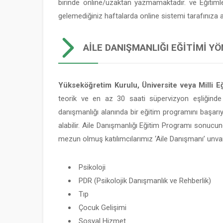
birinde online/uzaktan yazmamaktadır. ve Eğitim
gelemediğiniz haftalarda online sistemi tarafınıza
AILE DANIŞMANLIĞI EĞITIMI YÖ
Yükseköğretim Kurulu, Üniversite veya Milli Eğ
teorik ve en az 30 saati süpervizyon eşliğinde
danışmanlığı alanında bir eğitim programını başarı
alabilir. Aile Danışmanlığı Eğitim Programı sonucun
mezun olmuş katılımcılarımız ‘Aile Danışmanı’ unvan
Psikoloji
PDR (Psikolojik Danışmanlık ve Rehberlik)
Tıp
Çocuk Gelişimi
Sosyal Hizmet