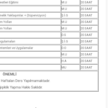
stleri Eğitimi
M.U
20 SAAT
M.U
20 SAAT
nelik Yaklaşımlar. + (Süpervizyon)
Ş.İ.G
20 SAAT
m Yolları
M.U
20 SAAT
m Yolları
M.U
20 SAAT
D.S
20 SAAT
ygulamaları
Ş.İ.G
20 SAAT
öntemleri ve Uygulamalar
D.O
20 SAAT
M.U
20 SAAT
H.A
20 SAAT
MU
20 SAAT
ÖNEMLİ
 Haftaları Ders Yapılmamaktadır.
iklik Yapma Hakkı Saklıdır.