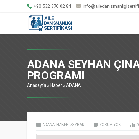
+90 532 376 02 84
info@ailedanismanligisertif
ADANA SEYHAN ÇINAR
PROGRAMI
Anasayfa
»
Haber
»
ADANA
ADANA
,
HABER
,
SEYHAN
YORUM YOK
7