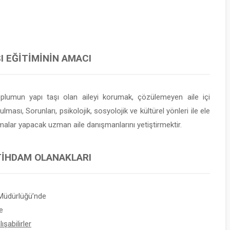
I EĞITIMININ AMACI
oplumun yapı taşı olan aileyi korumak, çözülemeyen aile içi
sı, Sorunları, psikolojik, sosyolojik ve kültürel yönleri ile ele
malar yapacak uzman aile danışmanlarını yetiştirmektir.
STIHDAM OLANAKLARI
Müdürlüğü’nde
e
şabilirler