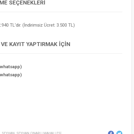
EME SEÇENEKLERI
.940 TL’dir. (İndirimsiz Ücret: 3.500 TL)
 VE KAYIT YAPTIRMAK İÇIN
(whatsapp)
(whatsapp)
,
SEYHAN
,
SEYHAN ÇINARLI MAHALLESİ