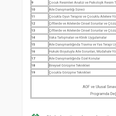
9
Çocuk Resimleri Analizi ve Psikolojik Resim Te
10
Aile Danışmanlığı Süreci
11
Çocukla Oyun Terapisi ve Çocuklu Ailelere Yö
12
Çiftlerde ve Ailelerde Cinsel Sorunlar ve Çözü
13
Çiftlerde ve Ailelerde Cinsel Sorunlar ve Çözü
14
Vaka Tartışmaları ve Klinik Uygulamalar
15
Aile Danışmanlığında Travma ve Yas Terapi U
16
Hukuki Boyutuyla Aile Sorunları, Müdahale Y
17
Aile Danışmanlığında Özel Konular
18
Bireysel Görüşme Teknikleri
19
Çocukla Görüşme Teknikleri
AOF ve Ulusal Sınav
Programda Değiş