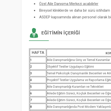
Özel Aile Danışma Merkezi açabilirler
Bireysel kliniklerde ve daha bir sürü istihdam a
ASDEP kapsamında alınan personel olarak bir
EĞITIMIN İÇERIĞI
HAFTA
KO
1
Aile Danışmanlığına Giriş ve Temel Kavramlar
2
Objektif Testler Uygulayıcı Eğitimi
3
Temel Psikolojik Danışmanlık Becerileri ve Ai
4
Projektif Testler Uygulama ve Raporlama Eğit
5
Aile Danışmanlığı Kuramları ve Teknıkleri
6
Ailede Eğitim Süreci, Koçluk Becerileri ve Öğ
7
Ailede Eğitim Süreci, Koçluk Becerileri ve Öğ
8
Aile Danışmanlığında Post Modern Yaklaşımla