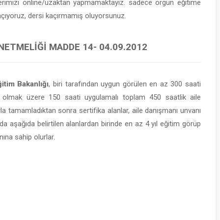
lerimizi online/uzaktan yapmamaktayız. sadece örgün eğitime
 açıyoruz, dersi kaçırmamış oluyorsunuz.
NETMELIĞI MADDE 14- 04.09.2012
itim Bakanlığı
, biri tarafından uygun görülen en az 300 saati
 olmak üzere 150 saati uygulamalı toplam 450 saatlik aile
yla tamamladıktan sonra sertifika alanlar, aile danışmanı unvanı
da aşağıda belirtilen alanlardan birinde en az 4 yıl eğitim görüp
ına sahip olurlar.