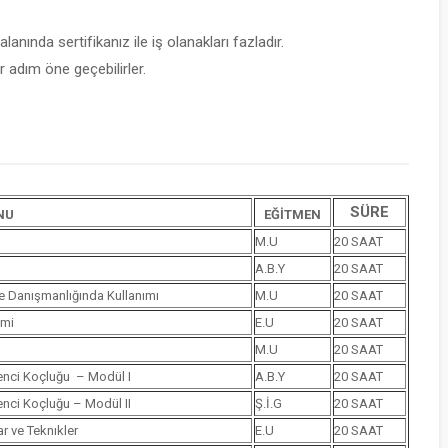
lanında sertifikanız ile iş olanakları fazladır.
 adım öne geçebilirler.
SÜRE
NU
EĞİTMEN
M.U
20 SAAT
A.B.Y
20 SAAT
le Danışmanlığında Kullanımı
M.U
20 SAAT
imi
E.U
20 SAAT
M.U
20 SAAT
renci Koçluğu – Modül I
A.B.Y
20 SAAT
renci Koçluğu – Modül II
Ş.İ.G
20 SAAT
r ve Teknıkler
E.U
20 SAAT