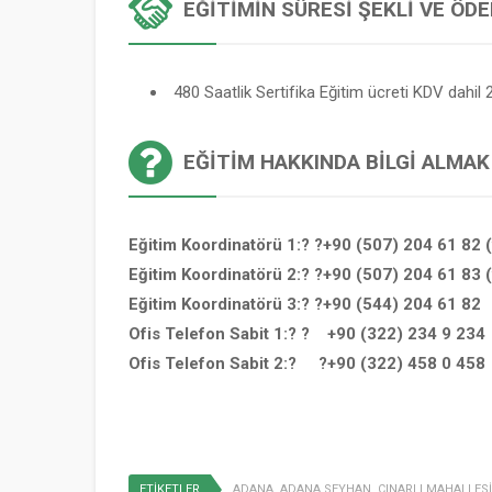
EĞITIMIN SÜRESI ŞEKLI VE ÖD
480 Saatlik Sertifika Eğitim ücreti KDV dahil 2
EĞITIM HAKKINDA BILGI ALMAK
Eğitim Koordinatörü 1:? ?+90 (507) 204 61 82 
Eğitim Koordinatörü 2:? ?+90 (507) 204 61 83 
Eğitim Koordinatörü 3:? ?+90 (544) 204 61 82
Ofis Telefon Sabit 1:? ? +90 (322) 234 9 234
Ofis Telefon Sabit 2:? ?+90 (322) 458 0 458
ETİKETLER
ADANA
,
ADANA SEYHAN
,
ÇINARLI MAHALLESİ