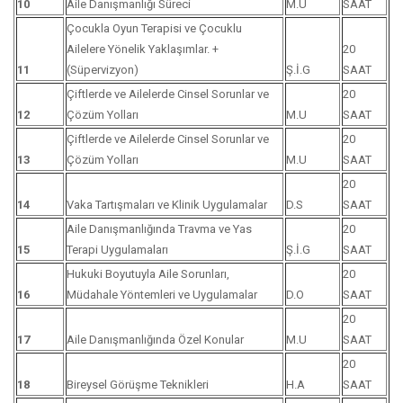
10
Aile Danışmanlığı Süreci
M.U
SAAT
Çocukla Oyun Terapisi ve Çocuklu
Ailelere Yönelik Yaklaşımlar. +
20
11
(Süpervizyon)
Ş.İ.G
SAAT
Çiftlerde ve Ailelerde Cinsel Sorunlar ve
20
12
Çözüm Yolları
M.U
SAAT
Çiftlerde ve Ailelerde Cinsel Sorunlar ve
20
13
Çözüm Yolları
M.U
SAAT
20
14
Vaka Tartışmaları ve Klinik Uygulamalar
D.S
SAAT
Aile Danışmanlığında Travma ve Yas
20
15
Terapi Uygulamaları
Ş.İ.G
SAAT
Hukuki Boyutuyla Aile Sorunları,
20
16
Müdahale Yöntemleri ve Uygulamalar
D.O
SAAT
20
17
Aile Danışmanlığında Özel Konular
M.U
SAAT
20
18
Bireysel Görüşme Teknikleri
H.A
SAAT