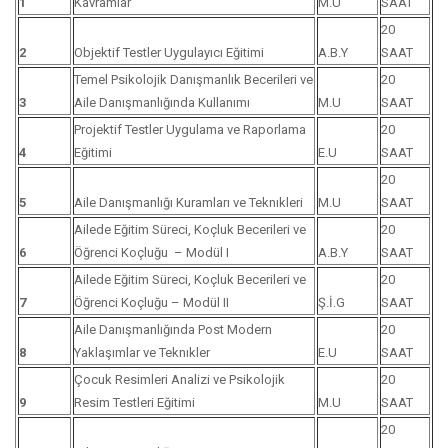
1
Kavramlar
M.U
SAAT
20
2
Objektif Testler Uygulayıcı Eğitimi
A.B.Y
SAAT
Temel Psikolojik Danışmanlık Becerileri ve
20
3
Aile Danışmanlığında Kullanımı
M.U
SAAT
Projektif Testler Uygulama ve Raporlama
20
4
Eğitimi
E.U
SAAT
20
5
Aile Danışmanlığı Kuramları ve Teknıkleri
M.U
SAAT
Ailede Eğitim Süreci, Koçluk Becerileri ve
20
6
Öğrenci Koçluğu – Modül I
A.B.Y
SAAT
Ailede Eğitim Süreci, Koçluk Becerileri ve
20
7
Öğrenci Koçluğu – Modül II
Ş.İ.G
SAAT
Aile Danışmanlığında Post Modern
20
8
Yaklaşımlar ve Teknıkler
E.U
SAAT
Çocuk Resimleri Analizi ve Psikolojik
20
9
Resim Testleri Eğitimi
M.U
SAAT
20