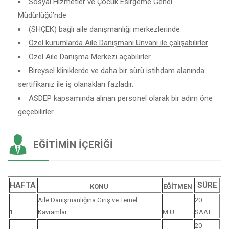
Sosyal Hizmetler ve Çocuk Esirgeme Genel
Müdürlüğü’nde
(SHÇEK) bağlı aile danışmanlığı merkezlerinde
Özel kurumlarda Aile Danışmanı Unvanı ile çalışabilirler
Özel Aile Danışma Merkezi açabilirler
Bireysel kliniklerde ve daha bir sürü istihdam alanında
sertifikanız ile iş olanakları fazladır.
ASDEP kapsamında alınan personel olarak bir adım öne
geçebilirler.
EĞITIMIN İÇERIĞI
HAFTA
SÜRE
KONU
EĞİTMEN
Aile Danışmanlığına Giriş ve Temel
20
1
Kavramlar
M.U
SAAT
20