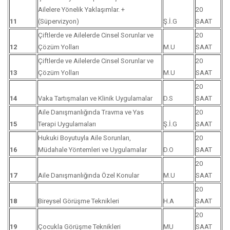
Ailelere Yönelik Yaklaşımlar. +
20
11
(Süpervizyon)
Ş.İ.G
SAAT
Çiftlerde ve Ailelerde Cinsel Sorunlar ve
20
12
Çözüm Yolları
M.U
SAAT
Çiftlerde ve Ailelerde Cinsel Sorunlar ve
20
13
Çözüm Yolları
M.U
SAAT
20
14
Vaka Tartışmaları ve Klinik Uygulamalar
D.S
SAAT
Aile Danışmanlığında Travma ve Yas
20
15
Terapi Uygulamaları
Ş.İ.G
SAAT
Hukuki Boyutuyla Aile Sorunları,
20
16
Müdahale Yöntemleri ve Uygulamalar
D.O
SAAT
20
17
Aile Danışmanlığında Özel Konular
M.U
SAAT
20
18
Bireysel Görüşme Teknikleri
H.A
SAAT
20
19
Çocukla Görüşme Teknikleri
MU
SAAT