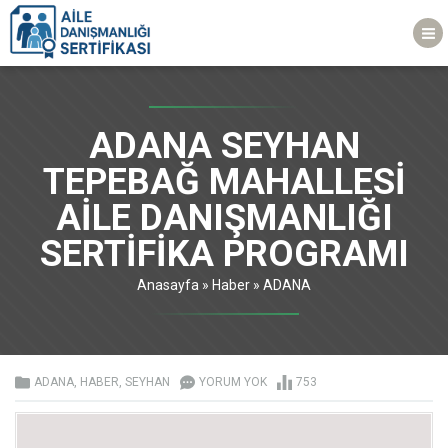
ADANA SEYHAN
TEPEBAĞ MAHALLESİ
AİLE DANIŞMANLIĞI
SERTİFİKA PROGRAMI
Anasayfa
»
Haber
»
ADANA
ADANA
,
HABER
,
SEYHAN
YORUM YOK
753