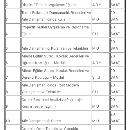
2
Objektif Testler Uygulayıcı Eğitimi
A.B.Y
SAAT
Temel Psikolojik Danışmanlık Becerileri ve
20
3
Aile Danışmanlığında Kullanımı
M.U
SAAT
Projektif Testler Uygulama ve Raporlama
20
4
Eğitimi
E.U
SAAT
20
5
Aile Danışmanlığı Kuramları ve Teknıkleri
M.U
SAAT
Ailede Eğitim Süreci, Koçluk Becerileri ve
20
6
Öğrenci Koçluğu – Modül I
A.B.Y
SAAT
Ailede Eğitim Süreci, Koçluk Becerileri ve
20
7
Öğrenci Koçluğu – Modül II
Ş.İ.G
SAAT
Aile Danışmanlığında Post Modern
20
8
Yaklaşımlar ve Teknıkler
E.U
SAAT
Çocuk Resimleri Analizi ve Psikolojik
20
9
Resim Testleri Eğitimi
M.U
SAAT
20
10
Aile Danışmanlığı Süreci
M.U
SAAT
Çocukla Oyun Terapisi ve Çocuklu