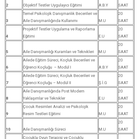
2
Objektif Testler Uygulayıcı Eğitimi
A.B.Y
SAAT
Temel Psikolojik Danışmanlık Becerileri ve
20
3
Aile Danışmanlığında Kullanımı
M.U
SAAT
Projektif Testler Uygulama ve Raporlama
20
4
Eğitimi
E.U
SAAT
20
5
Aile Danışmanlığı Kuramları ve Teknıkleri
M.U
SAAT
Ailede Eğitim Süreci, Koçluk Becerileri ve
20
6
Öğrenci Koçluğu – Modül I
A.B.Y
SAAT
Ailede Eğitim Süreci, Koçluk Becerileri ve
20
7
Öğrenci Koçluğu – Modül II
Ş.İ.G
SAAT
Aile Danışmanlığında Post Modern
20
8
Yaklaşımlar ve Teknıkler
E.U
SAAT
Çocuk Resimleri Analizi ve Psikolojik
20
9
Resim Testleri Eğitimi
M.U
SAAT
20
10
Aile Danışmanlığı Süreci
M.U
SAAT
Çocukla Oyun Terapisi ve Çocuklu