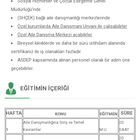
Sosyal Hizmetler ve Çocuk Esirgeme Genel
Müdürlüğü’nde
(SHÇEK) bağlı aile danışmanlığı merkezlerinde
Özel kurumlarda Aile Danışmanı Unvanı ile çalışabilirler
Özel Aile Danışma Merkezi açabilirler
Bireysel kliniklerde ve daha bir sürü istihdam alanında
sertifikanız ile iş olanakları fazladır.
ASDEP kapsamında alınan personel olarak bir adım öne
geçebilirler.
EĞITIMIN İÇERIĞI
HAFTA
SÜRE
KONU
EĞİTMEN
Aile Danışmanlığına Giriş ve Temel
20
1
Kavramlar
M.U
SAAT
20