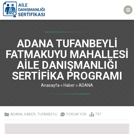
ADANA TUFANBEYLİ
FATMAKUYU MAHALLESİ
AİLE DANIŞMANLIĞI
SERTİFİKA PROGRAMI
Anasayfa
»
Haber
»
ADANA
ADANA
,
HABER
,
TUFANBEYLİ
YORUM YOK
797