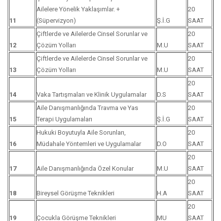
Ailelere Yönelik Yaklaşımlar. +
20
11
(Süpervizyon)
Ş.İ.G
SAAT
Çiftlerde ve Ailelerde Cinsel Sorunlar ve
20
12
Çözüm Yolları
M.U
SAAT
Çiftlerde ve Ailelerde Cinsel Sorunlar ve
20
13
Çözüm Yolları
M.U
SAAT
20
14
Vaka Tartışmaları ve Klinik Uygulamalar
D.S
SAAT
Aile Danışmanlığında Travma ve Yas
20
15
Terapi Uygulamaları
Ş.İ.G
SAAT
Hukuki Boyutuyla Aile Sorunları,
20
16
Müdahale Yöntemleri ve Uygulamalar
D.O
SAAT
20
17
Aile Danışmanlığında Özel Konular
M.U
SAAT
20
18
Bireysel Görüşme Teknikleri
H.A
SAAT
20
19
Çocukla Görüşme Teknikleri
MU
SAAT