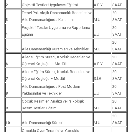
2
Objektif Testler Uygulayıcı Eğitimi
A.B.Y
SAAT
Temel Psikolojik Danışmanlık Becerileri ve
20
3
Aile Danışmanlığında Kullanımı
M.U
SAAT
Projektif Testler Uygulama ve Raporlama
20
4
Eğitimi
E.U
SAAT
20
5
Aile Danışmanlığı Kuramları ve Teknıkleri
M.U
SAAT
Ailede Eğitim Süreci, Koçluk Becerileri ve
20
6
Öğrenci Koçluğu – Modül I
A.B.Y
SAAT
Ailede Eğitim Süreci, Koçluk Becerileri ve
20
7
Öğrenci Koçluğu – Modül II
Ş.İ.G
SAAT
Aile Danışmanlığında Post Modern
20
8
Yaklaşımlar ve Teknıkler
E.U
SAAT
Çocuk Resimleri Analizi ve Psikolojik
20
9
Resim Testleri Eğitimi
M.U
SAAT
20
10
Aile Danışmanlığı Süreci
M.U
SAAT
Çocukla Oyun Terapisi ve Çocuklu