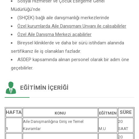
Sosyal Hizmetler ve Çocuk Esirgeme Genel
Müdürlüğü’nde
(SHÇEK) bağlı aile danışmanlığı merkezlerinde
Özel kurumlarda Aile Danışmanı Unvanı ile çalışabilirler
Özel Aile Danışma Merkezi açabilirler
Bireysel kliniklerde ve daha bir sürü istihdam alanında
sertifikanız ile iş olanakları fazladır.
ASDEP kapsamında alınan personel olarak bir adım öne
geçebilirler.
EĞITIMIN İÇERIĞI
HAFTA
SÜRE
KONU
EĞİTMEN
Aile Danışmanlığına Giriş ve Temel
20
1
Kavramlar
M.U
SAAT
20