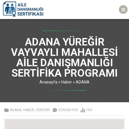
ADANA YÜREĞİR
VAYVAYLI MAHALLESİ
AİLE DANIŞMANLIĞI
SERTİFİKA PROGRAMI
Anasayfa
»
Haber
»
ADANA
ADANA
,
HABER
,
YÜREĞİR
YORUM YOK
784