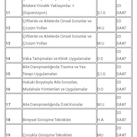
Ailelere Yönelik Yaklaşımlar. +
20
11
(Süpervizyon)
Ş.İ.G
SAAT
Çiftlerde ve Ailelerde Cinsel Sorunlar ve
20
12
Çözüm Yolları
M.U
SAAT
Çiftlerde ve Ailelerde Cinsel Sorunlar ve
20
13
Çözüm Yolları
M.U
SAAT
20
14
Vaka Tartışmaları ve Klinik Uygulamalar
D.S
SAAT
Aile Danışmanlığında Travma ve Yas
20
15
Terapi Uygulamaları
Ş.İ.G
SAAT
Hukuki Boyutuyla Aile Sorunları,
20
16
Müdahale Yöntemleri ve Uygulamalar
D.O
SAAT
20
17
Aile Danışmanlığında Özel Konular
M.U
SAAT
20
18
Bireysel Görüşme Teknikleri
H.A
SAAT
20
19
Çocukla Görüşme Teknikleri
MU
SAAT