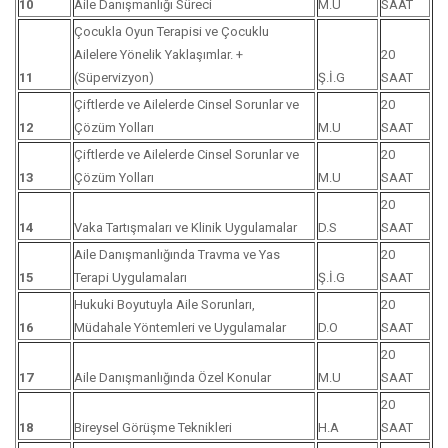
10
Aile Danışmanlığı Süreci
M.U
SAAT
Çocukla Oyun Terapisi ve Çocuklu
Ailelere Yönelik Yaklaşımlar. +
20
11
(Süpervizyon)
Ş.İ.G
SAAT
Çiftlerde ve Ailelerde Cinsel Sorunlar ve
20
12
Çözüm Yolları
M.U
SAAT
Çiftlerde ve Ailelerde Cinsel Sorunlar ve
20
13
Çözüm Yolları
M.U
SAAT
20
14
Vaka Tartışmaları ve Klinik Uygulamalar
D.S
SAAT
Aile Danışmanlığında Travma ve Yas
20
15
Terapi Uygulamaları
Ş.İ.G
SAAT
Hukuki Boyutuyla Aile Sorunları,
20
16
Müdahale Yöntemleri ve Uygulamalar
D.O
SAAT
20
17
Aile Danışmanlığında Özel Konular
M.U
SAAT
20
18
Bireysel Görüşme Teknikleri
H.A
SAAT